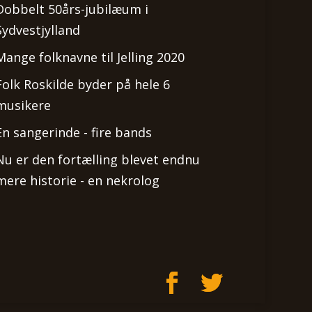
Dobbelt 50års-jubilæum i
Sydvestjylland
Mange folknavne til Jelling 2020
Folk Roskilde byder på hele 6
musikere
En sangerinde - fire bands
Nu er den fortælling blevet endnu
mere historie - en nekrolog