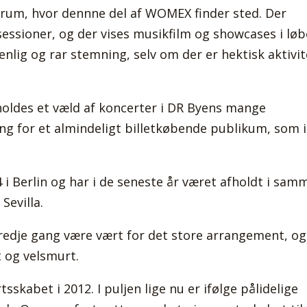
orum, hvor dennne del af WOMEX finder sted. Der
essioner, og der vises musikfilm og showcases i løb
nlig og rar stemning, selv om der er hektisk aktivit
holdes et væld af koncerter i DR Byens mange
ang for et almindeligt billetkøbende publikum, som 
i Berlin og har i de seneste år været afholdt i sam
Sevilla.
tredje gang være vært for det store arrangement, og
t og velsmurt.
sskabet i 2012. I puljen lige nu er ifølge pålidelige