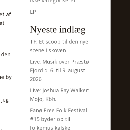
Ikke kategoriseret
LP
et af
et
Nyeste indlæg
TF: Et scoop til den nye
scene i skoven
i den
Live: Musik over Præstø
Fjord d. 6. til 9. august
me by
2026
Live: Joshua Ray Walker:
Mojo, Kbh.
 jeg
Fanø Free Folk Festival
#15 byder op til
folkemusikalske