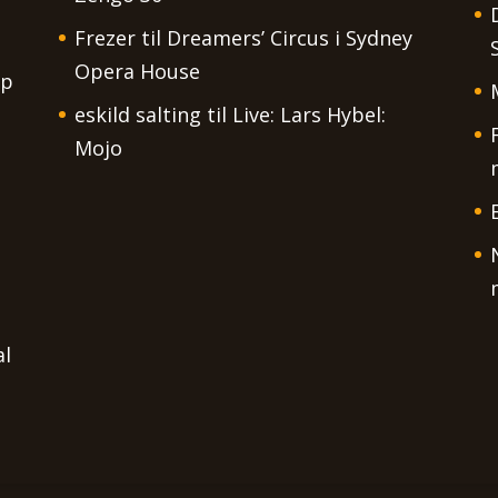
Frezer
til
Dreamers’ Circus i Sydney
Opera House
op
eskild salting
til
Live: Lars Hybel:
Mojo
al