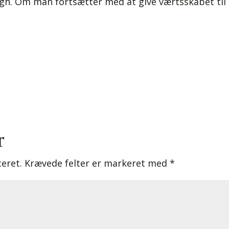
burgh. Om man fortsætter med at give værtsskabet til
r
ceret.
Krævede felter er markeret med
*