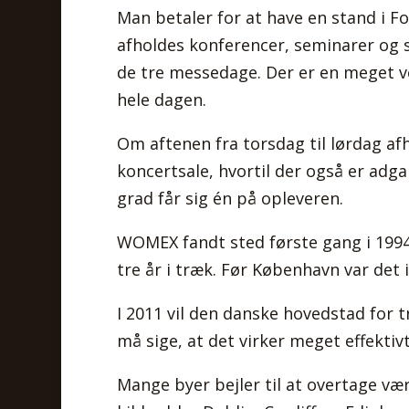
Man betaler for at have en stand i F
afholdes konferencer, seminarer og s
de tre messedage. Der er en meget ve
hele dagen.
Om aftenen fra torsdag til lørdag af
koncertsale, hvortil der også er adg
grad får sig én på opleveren.
WOMEX fandt sted første gang i 1994 
tre år i træk. Før København var det i 
I 2011 vil den danske hovedstad for 
må sige, at det virker meget effektiv
Mange byer bejler til at overtage vært