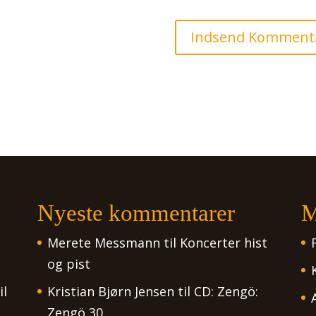
Nyeste kommentarer
M
Merete Messmann
til
Koncerter hist
og pist
il
Kristian Bjørn Jensen
til
CD: Zengö:
Zengö 30