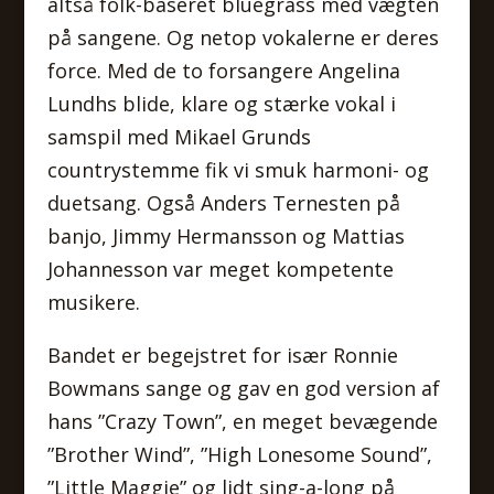
altså folk-baseret bluegrass med vægten
på sangene. Og netop vokalerne er deres
force. Med de to forsangere Angelina
Lundhs blide, klare og stærke vokal i
samspil med Mikael Grunds
countrystemme fik vi smuk harmoni- og
duetsang. Også Anders Ternesten på
banjo, Jimmy Hermansson og Mattias
Johannesson var meget kompetente
musikere.
Bandet er begejstret for især Ronnie
Bowmans sange og gav en god version af
hans ”Crazy Town”, en meget bevægende
”Brother Wind”, ”High Lonesome Sound”,
”Little Maggie” og lidt sing-a-long på