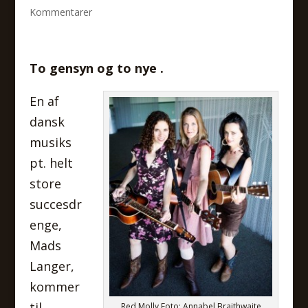
Kommentarer
To gensyn og to nye .
En af
dansk
musiks
pt. helt
store
succesdr
enge,
Mads
Langer,
kommer
til
Red Molly Foto: Annabel Braithwaite