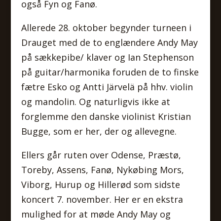
også Fyn og Fanø.
Allerede 28. oktober begynder turneen i
Drauget med de to englændere Andy May
på sækkepibe/ klaver og Ian Stephenson
på guitar/harmonika foruden de to finske
fætre Esko og Antti Järvelä på hhv. violin
og mandolin. Og naturligvis ikke at
forglemme den danske violinist Kristian
Bugge, som er her, der og allevegne.
Ellers går ruten over Odense, Præstø,
Toreby, Assens, Fanø, Nykøbing Mors,
Viborg, Hurup og Hillerød som sidste
koncert 7. november. Her er en ekstra
mulighed for at møde Andy May og