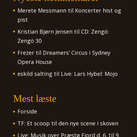
Merete Messmann
til
Koncerter hist og
pist
Kristian Bjørn Jensen
til
CD: Zengö:
Zengö 30
Frezer
til
Dreamers’ Circus i Sydney
Opera House
eskild salting
til
Live: Lars Hybel: Mojo
Mest læste
Forside
TF: Et scoop til den nye scene i skoven
Live: Musik over Præstø Fjord d. 6. til 9.