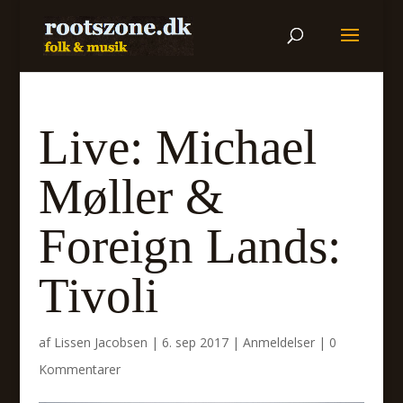
Live: Michael
Møller &
Foreign Lands:
Tivoli
af
Lissen Jacobsen
|
6. sep 2017
|
Anmeldelser
|
0
Kommentarer