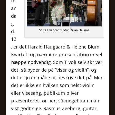
m
an
da
g
Sofie Livebrant Foto: Örjan Hallnäs
d.
12
. er det Harald Haugaard & Helene Blum
Kvartet, og nærmere præsentation er vel
næppe nødvendig. Som Tivoli selv skriver
det, så byder de på ”viser og violin”, og
det er jo én måde at beskrive det på. Men
det er ikke en hvilken som helst violin
eller visesang, publikum bliver
præsenteret for her, så meget kan man
vist godt sige. Rasmus Zeeberg, guitar,