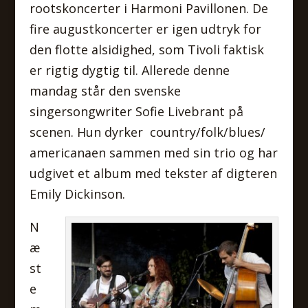
rootskoncerter i Harmoni Pavillonen. De
fire augustkoncerter er igen udtryk for
den flotte alsidighed, som Tivoli faktisk
er rigtig dygtig til. Allerede denne
mandag står den svenske
singersongwriter Sofie Livebrant på
scenen. Hun dyrker country/folk/blues/
americanaen sammen med sin trio og har
udgivet et album med tekster af digteren
Emily Dickinson.
N
æ
st
e