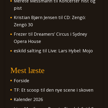
Merete Messmann
til
Koncerter hist og
pist
Kristian Bjørn Jensen
til
CD: Zengö:
Zengö 30
Frezer
til
Dreamers’ Circus i Sydney
Opera House
eskild salting
til
Live: Lars Hybel: Mojo
Mest læste
Forside
TF: Et scoop til den nye scene i skoven
Kalender 2026