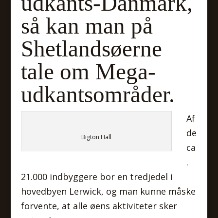
udkants-Danmark,
så kan man på
Shetlandsøerne
tale om Mega-
udkantsområder.
Af
de
Bigton Hall
ca
.
21.000 indbyggere bor en tredjedel i
hovedbyen Lerwick, og man kunne måske
forvente, at alle øens aktiviteter sker