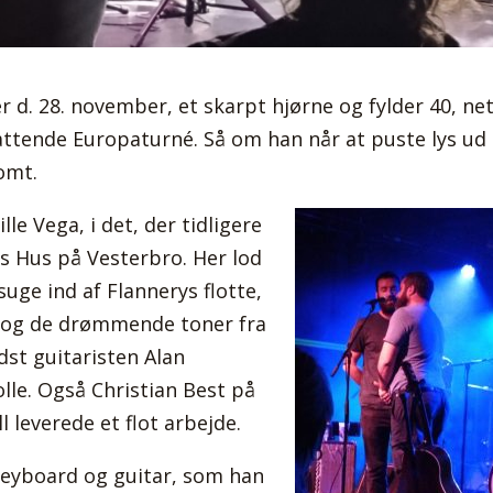
r d. 28. november, et skarpt hjørne og fylder 40, ne
ttende Europaturné. Så om han når at puste lys ud
omt.
le Vega, i det, der tidligere
s Hus på Vesterbro. Her lod
suge ind af Flannerys flotte,
og de drømmende toner fra
dst guitaristen Alan
lle. Også Christian Best på
leverede et flot arbejde.
keyboard og guitar, som han