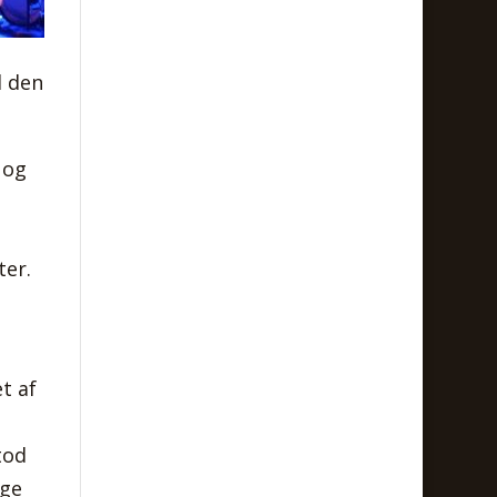
d den
 og
ter.
t af
tod
nge