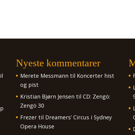
Nyeste kommentarer
M
il
Merete Messmann
til
Koncerter hist
og pist
Kristian Bjørn Jensen
til
CD: Zengö:
Zengö 30
op
Frezer
til
Dreamers’ Circus i Sydney
Opera House