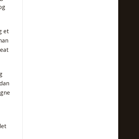
og
g et
 han
Peat
g
rdan
egne
det