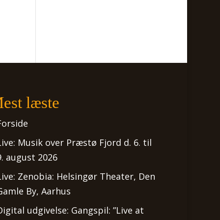
est læste
Forside
Live: Musik over Præstø Fjord d. 6. til
9. august 2026
Live: Zenobia: Helsingør Theater, Den
Gamle By, Aarhus
Digital udgivelse: Gangspil: ”Live at