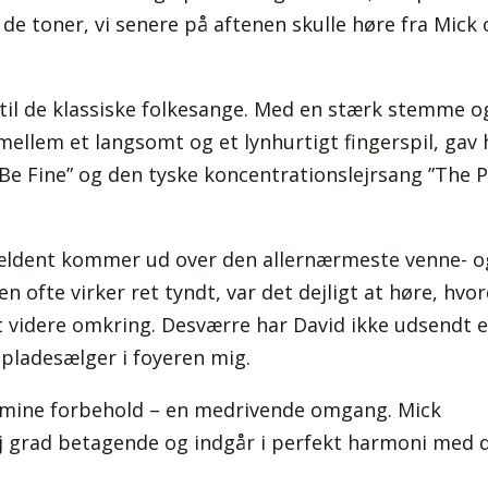
de toner, vi senere på aftenen skulle høre fra Mick 
til de klassiske folkesange. Med en stærk stemme o
 mellem et langsomt og et lynhurtigt fingerspil, gav
Be Fine” og den tyske koncentrationslejrsang ”The 
jældent kommer ud over den allernærmeste venne- o
en ofte virker ret tyndt, var det dejligt at høre, hvo
 videre omkring. Desværre har David ikke udsendt 
 pladesælger i foyeren mig.
s mine forbehold – en medrivende omgang. Mick
j grad betagende og indgår i perfekt harmoni med 