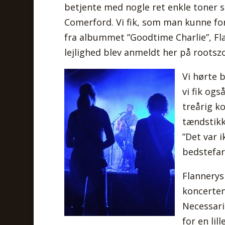
betjente med nogle ret enkle toner 
Comerford. Vi fik, som man kunne f
fra albummet ”Goodtime Charlie”, F
lejlighed blev anmeldt her på rootsz
Vi hørte 
vi fik og
treårig ko
tændstikk
”Det var 
bedstefare
Flannerys
koncerten 
Necessari
for en li