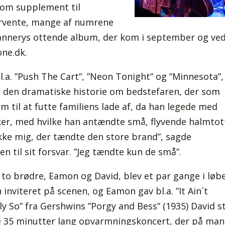
som supplement til
orvente, mange af numrene
lannerys ottende album, der kom i september og ve
one.dk.
bl.a. ”Push The Cart”, ”Neon Tonight” og ”Minnesota”,
så den dramatiske historie om bedstefaren, der som
m til at futte familiens lade af, da han legede med
er, med hvilke han antændte små, flyvende halmtot
ikke mig, der tændte den store brand”, sagde
n til sit forsvar. ”Jeg tændte kun de små”.
 to brødre, Eamon og David, blev et par gange i løbe
inviteret på scenen, og Eamon gav bl.a. ”It Ain´t
ly So” fra Gershwins ”Porgy and Bess” (1935) David s
lle 35 minutter lang opvarmningskoncert, der på ma